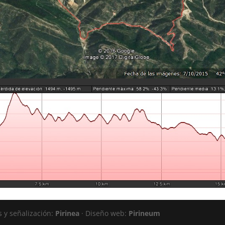
s y señalización:
Pirinea
· Diseño web:
Pirineum