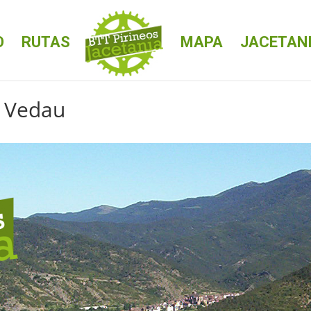
O
RUTAS
MAPA
JACETAN
l Vedau