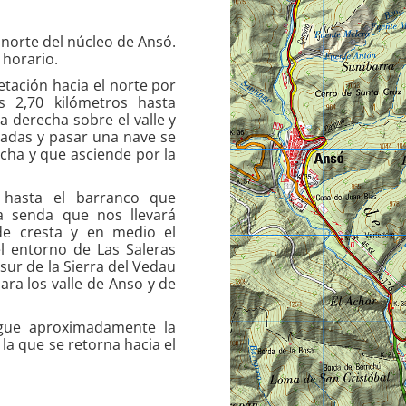
l norte del núcleo de Ansó.
 horario.
etación hacia el norte por
s 2,70 kilómetros hasta
a derecha sobre el valle y
adas y pasar una nave se
echa y que asciende por la
.
 hasta el barranco que
a senda que nos llevará
de cresta y en medio el
l entorno de Las Saleras
 sur de la Sierra del Vedau
para los valle de Anso y de
igue aproximadamente la
 la que se retorna hacia el